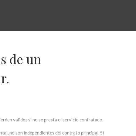
os de un
r.
rden validez si no se presta el servicio contratado.
tal, no son independientes del contrato principal. Si