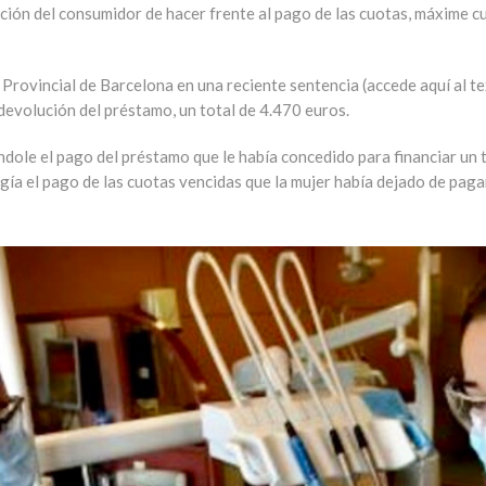
ación del consumidor de hacer frente al pago de las cuotas, máxime c
Provincial de Barcelona en una reciente sentencia (accede aquí al tex
 devolución del préstamo, un total de 4.470 euros.
dole el pago del préstamo que le había concedido para financiar un 
ía el pago de las cuotas vencidas que la mujer había dejado de pagar,