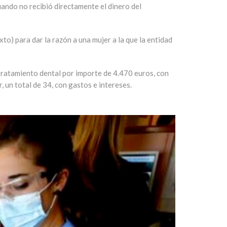
uando no recibió directamente el dinero del
to) para dar la razón a una mujer a la que la entidad
tratamiento dental por importe de 4.470 euros, con
 un total de 34, con gastos e intereses.